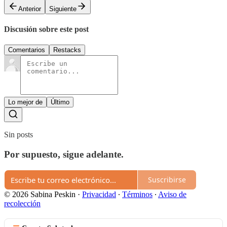
Anterior
Siguiente
Discusión sobre este post
Comentarios
Restacks
Lo mejor de
Último
Sin posts
Por supuesto, sigue adelante.
Suscribirse
© 2026 Sabina Peskin
·
Privacidad
∙
Términos
∙
Aviso de
recolección