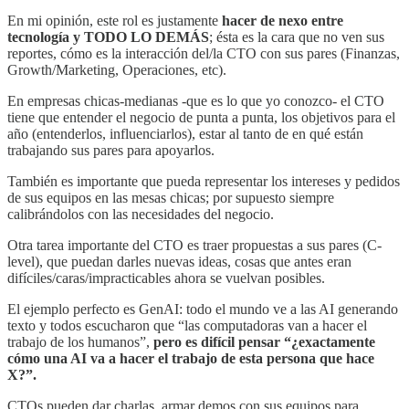
En mi opinión, este rol es justamente
hacer de nexo entre
tecnología y TODO LO DEMÁS
; ésta es la cara que no ven sus
reportes, cómo es la interacción del/la CTO con sus pares (Finanzas,
Growth/Marketing, Operaciones, etc).
En empresas chicas-medianas -que es lo que yo conozco- el CTO
tiene que entender el negocio de punta a punta, los objetivos para el
año (entenderlos, influenciarlos), estar al tanto de en qué están
trabajando sus pares para apoyarlos.
También es importante que pueda representar los intereses y pedidos
de sus equipos en las mesas chicas; por supuesto siempre
calibrándolos con las necesidades del negocio.
Otra tarea importante del CTO es traer propuestas a sus pares (C-
level), que puedan darles nuevas ideas, cosas que antes eran
difíciles/caras/impracticables ahora se vuelvan posibles.
El ejemplo perfecto es GenAI: todo el mundo ve a las AI generando
texto y todos escucharon que “las computadoras van a hacer el
trabajo de los humanos”,
pero es difícil pensar “¿exactamente
cómo una AI va a hacer el trabajo de esta persona que hace
X?”.
CTOs pueden dar charlas, armar demos con sus equipos para