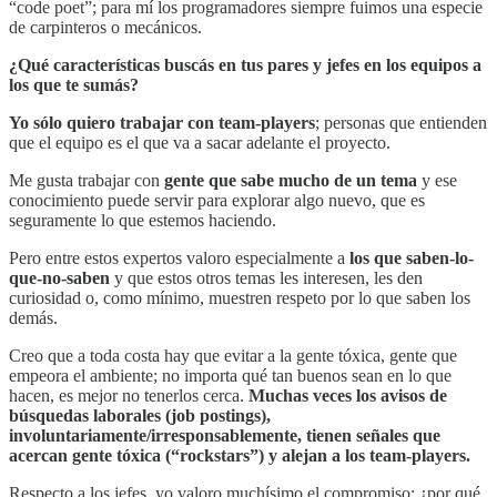
“code poet”; para mí los programadores siempre fuimos una especie
de carpinteros o mecánicos.
¿Qué características buscás en tus pares y jefes en los equipos a
los que te sumás?
Yo sólo quiero trabajar con team-players
; personas que entienden
que el equipo es el que va a sacar adelante el proyecto.
Me gusta trabajar con
gente que sabe mucho de un tema
y ese
conocimiento puede servir para explorar algo nuevo, que es
seguramente lo que estemos haciendo.
Pero entre estos expertos valoro especialmente a
los que saben-lo-
que-no-saben
y que estos otros temas les interesen, les den
curiosidad o, como mínimo, muestren respeto por lo que saben los
demás.
Creo que a toda costa hay que evitar a la gente tóxica, gente que
empeora el ambiente; no importa qué tan buenos sean en lo que
hacen, es mejor no tenerlos cerca.
Muchas veces los avisos de
búsquedas laborales (job postings),
involuntariamente/irresponsablemente, tienen señales que
acercan gente tóxica (“rockstars”) y alejan a los team-players.
Respecto a los jefes, yo valoro muchísimo el compromiso: ¿por qué