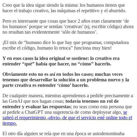
Creo que la idea sigue siendo la misma: los humanos tienen que
hacer el trabajo creativo, las máquinas el repetitivo y el aburrido.
Pero es interesante que cosas que hace 2 años eran claramente ‘de
los humanos’ porque se sentían ‘creativas’ (ej, escribir código) ahora
no resultan tan evidentemente ‘sólo de humanos’.
¡El mix de “humano dice lo que hay que programar, computadora
escribe el código, humano lo retoca” funciona muy bien!
Y en esos casos la idea original se sostiene: lo creativo era
entender “qué” había que hacer, no “cómo” hacerlo.
Obviamente esto no es así en todos los casos; muchas veces
tenemos que desarrollar la solución a un problema nuevo y la
parte creativa es entender ‘cómo’ hacerlo.
De cualquier manera, mientras aprendemos a pedirle precisamente a
las GenAI que nos hagan cosas;
todavía tenemos un rol de
entender y evaluar las respuestas
; no seas como esta persona que
al pedirle a ChatGPT una sugerencia de como deployear algo,
se
salteó el requerimiento -obvio- de que el servicio esté online todo el
tiempo.
El otro día alguien se reía que en una época se autodenominaba