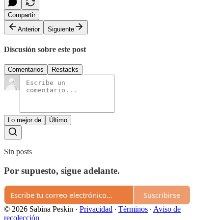
Compartir
Anterior
Siguiente
Discusión sobre este post
Comentarios
Restacks
Lo mejor de
Último
Sin posts
Por supuesto, sigue adelante.
Suscribirse
© 2026 Sabina Peskin
·
Privacidad
∙
Términos
∙
Aviso de
recolección