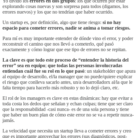
Yo divido los
errores en dos grupos
: los que ocurren por estar
explorando cosas nuevas y son sorpresa para todos (digamos, los
errores nuevos) y los que no tendrían que haber ocurrido.
Un startup es, por definición, algo que tiene riesgo:
si no hay
espacio para cometer errores, nadie se anima a tomar riesgos.
Para mí es muy importante entender de dónde vino el error, y poder
reconstruir el camino que nos llevó a cometerlo, qué pasó
exactamente y cómo lograr que ese tipo de errores no se repitan.
La clave es que todo este proceso de “entender la historia del
error” sea en equipo
;
que todas las personas involucradas
entiendan cuál fue su rol en lo que pasó
: un stakeholder que apura
al equipo de desarrollo, el/la manager que no puede/quiere explicar
el riesgo que conlleva sacarlo antes, un/a desarrolladorx al/la que le
falta tiempo para hacerlo más robusto y no lo dejó claro, etc.
El rol de los managers es clave en estas dinámicas: hay que evitar a
toda costa los dedos que señalan y echan culpas; tiene que ser claro
que la responsabilidad -casi nunca- es de una sola persona y tiene
que haber un buen plan de cómo este error no se va a repetir nunca-
jamás.
La velocidad que necesita un startup lleva a cometer errores y creo
que es importante aprovechar los errores (sus diagnósticos, post-