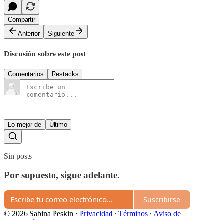
Compartir
Anterior
Siguiente
Discusión sobre este post
Comentarios
Restacks
Lo mejor de
Último
Sin posts
Por supuesto, sigue adelante.
Suscribirse
© 2026 Sabina Peskin
·
Privacidad
∙
Términos
∙
Aviso de