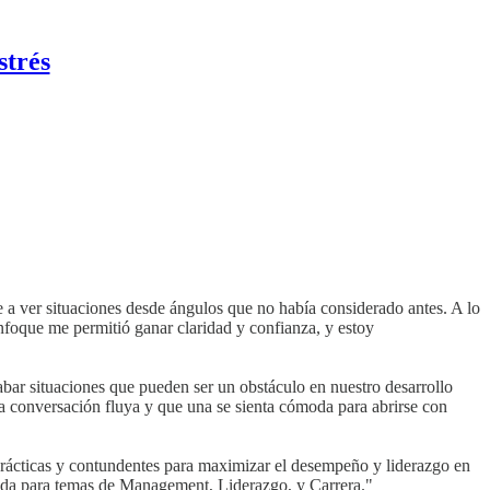
strés
y, lo que se viene", "todo lo que hago y nadie lo nota", "¿esto es
 a ver situaciones desde ángulos que no había considerado antes. A lo
nfoque me permitió ganar claridad y confianza, y estoy
bar situaciones que pueden ser un obstáculo en nuestro desarrollo
 la conversación fluya y que una se sienta cómoda para abrirse con
s prácticas y contundentes para maximizar el desempeño y liderazgo en
dada para temas de Management, Liderazgo, y Carrera."