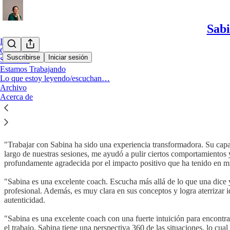
Sabi
Inicio
Contacto
Suscribirse
Iniciar sesión
Servicios
Estamos Trabajando
Lo que estoy leyendo/escuchan…
Hola👋 Soy Sabina y ayudo a líderes introvertidos/as a crecer en su tr
Archivo
realmente lo que quiero hacer?" y empiecen a atravesarlos con mayor c
Acerca de
Más de 10 años como coach ejecutiva, ex líder de equipos en Google.
¿𝗤𝘂é 𝗱𝗶𝗰𝗲𝗻 𝗹𝗼𝘀 𝗰𝗹𝗶𝗲𝗻𝘁𝗲𝘀 𝗾𝘂𝗲 𝗺𝗲 𝗲𝗹𝗶𝗴𝗶𝗲𝗿𝗼𝗻 𝗰𝗼𝗺𝗼 𝗰𝗼𝗮
"Trabajar con Sabina ha sido una experiencia transformadora. Su capa
largo de nuestras sesiones, me ayudó a pulir ciertos comportamientos 
profundamente agradecida por el impacto positivo que ha tenido en m
"Sabina es una excelente coach. Escucha más allá de lo que una dice 
profesional. Además, es muy clara en sus conceptos y logra aterrizar i
autenticidad.
"Sabina es una excelente coach con una fuerte intuición para encontra
el trabajo. Sabina tiene una perspectiva 360 de las situaciones, lo 