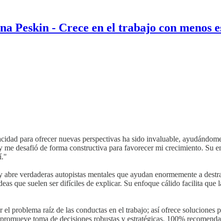
na Peskin - Crece en el trabajo con menos e
abajo con menos estrés. Para que sus domingos a la tarde dejen de ser "u
laridad y tranquilidad.
𝗵?
cidad para ofrecer nuevas perspectivas ha sido invaluable, ayudándome
y me desafió de forma constructiva para favorecer mi crecimiento. Su e
í."
y abre verdaderas autopistas mentales que ayudan enormemente a destra
deas que suelen ser difíciles de explicar. Su enfoque cálido facilita que
r el problema raíz de las conductas en el trabajo; así ofrece solucione
cual promueve toma de decisiones robustas y estratégicas. 100% recomen