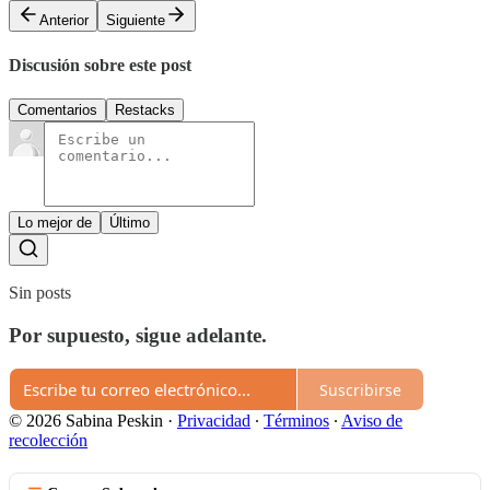
Anterior
Siguiente
Discusión sobre este post
Comentarios
Restacks
Lo mejor de
Último
Sin posts
Por supuesto, sigue adelante.
Suscribirse
© 2026 Sabina Peskin
·
Privacidad
∙
Términos
∙
Aviso de
recolección